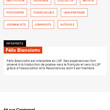
INSTITUTION
DESIGNER
COLLECTIF
ARTISTE
PSYCHIATRE
CHERCHEUR.E
UNIVERSITAIRE
JOURNALISTE
GRAPHISTE
AUTEUR.E
INTERPRÈTE
Félix Bianciotto
Félix Bianciotto est interprète en LSF. Ses expériences l’ont
amené à la traduction de poésie vers le français et vers la LSF
grâce à l'association Arts Résonances dont il est membre.
66 rue Cantagrel