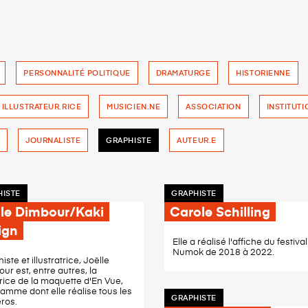
PERSONNALITÉ POLITIQUE
DRAMATURGE
HISTORIENNE
ILLUSTRATEUR.RICE
MUSICIEN.NE
ASSOCIATION
INSTITUTI
E
JOURNALISTE
GRAPHISTE
AUTEUR.E
HISTE
GRAPHISTE
lle Dimbour/Kaki
Carole Schilling
ign
Elle a réalisé l'affiche du festival
Numok de 2018 à 2022.
iste et illustratrice, Joëlle
ur est, entre autres, la
rice de la maquette d'En Vue,
amme dont elle réalise tous les
GRAPHISTE
ros.