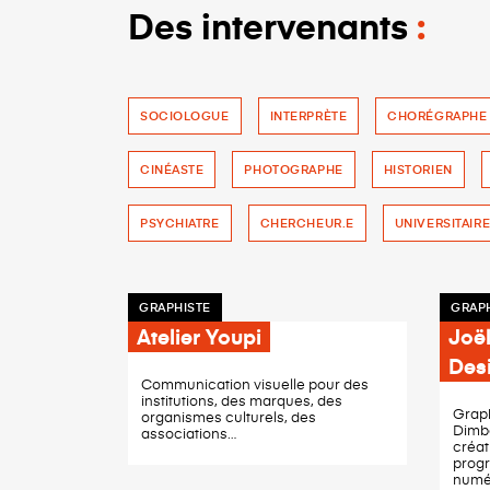
Des intervenants
SOCIOLOGUE
INTERPRÈTE
CHORÉGRAPHE
CINÉASTE
PHOTOGRAPHE
HISTORIEN
PSYCHIATRE
CHERCHEUR.E
UNIVERSITAIR
GRAPHISTE
GRAP
Atelier Youpi
Joë
Des
Communication visuelle pour des
institutions, des marques, des
Graph
organismes culturels, des
Dimbo
associations…
créat
progr
numé