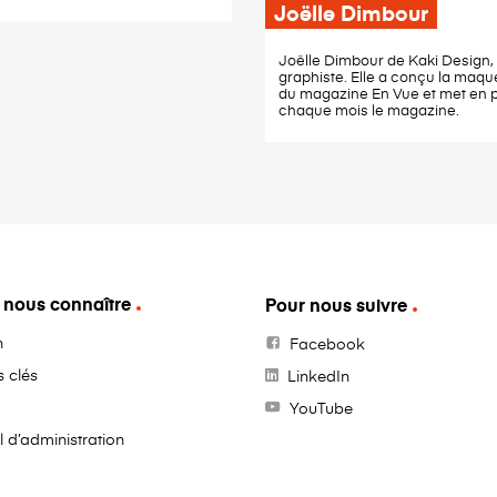
Joëlle Dimbour
Joëlle Dimbour de Kaki Design, 
graphiste. Elle a conçu la maqu
du magazine En Vue et met en 
chaque mois le magazine.
 nous connaître
Pour nous suivre
n
Facebook
s clés
LinkedIn
YouTube
l d’administration