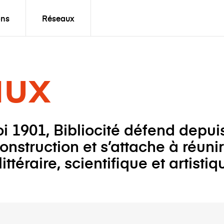
ons
Réseaux
aux
oi 1901, Bibliocité défend depui
onstruction et s’attache à réuni
ttéraire, scientifique et artistiq