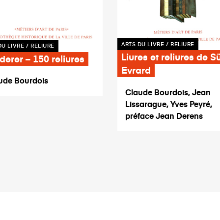
ARTS DU LIVRE / RELIURE
DU LIVRE / RELIURE
Liures et reliures de S
erer – 150 reliures
Evrard
ude Bourdois
Claude Bourdois, Jean
Lissarague, Yves Peyré,
préface Jean Derens