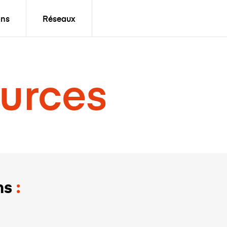
ons
Réseaux
urces
ns