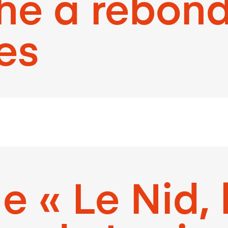
he à rebond
es
 « Le Nid, 