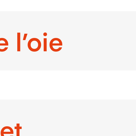
 l’oie
et