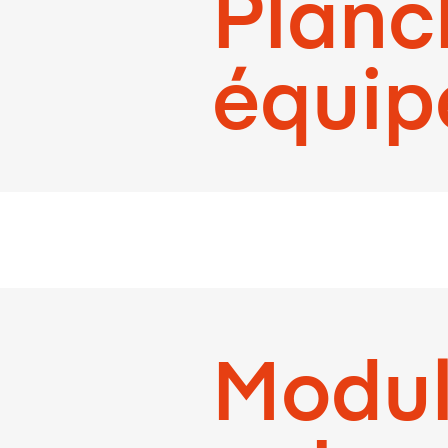
Planc
équip
Module