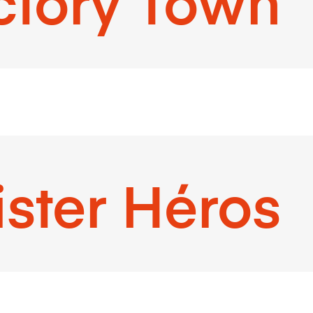
ctory Town
ister Héros