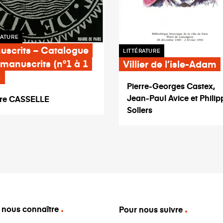
RATURE
uscrits – Catalogue
LITTÉRATURE
manuscrits (n°1 à 1
Villier de l’isle-Adam
)
Pierre-Georges Castex,
Jean-Paul Avice et Philip
rre CASSELLE
Sollers
 nous connaître
Pour nous suivre