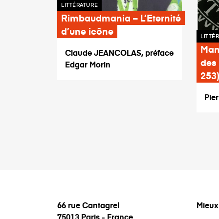
LITTÉRATURE
Rimbaudmania – L’Eternité
d’une icône
LITTÉ
Man
Claude JEANCOLAS, préface
des 
Edgar Morin
253
Pie
66 rue Cantagrel
Mieux
75013 Paris - France