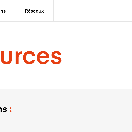
ons
Réseaux
urces
ns